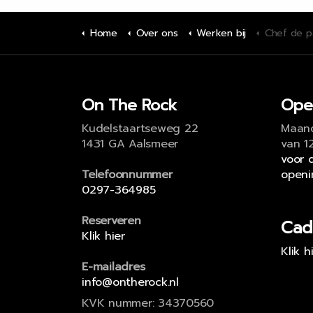
Home
Over ons
Werken bij
Chef de p
On The Rock
Ope
Kudelstaartseweg 22
Maand
1431 GA Aalsmeer
van 1
voor 
Telefoonnummer
openi
0297-364985
Reserveren
Cad
Klik hier
Klik h
E-mailadres
info@ontherock.nl
KVK nummer: 34370560