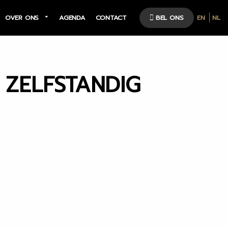
OVER ONS
AGENDA
CONTACT
BEL ONS
EN
NL
/ ZELFSTANDIG