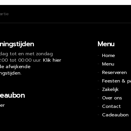
artie
ningstijden
Menu
ag tot en met zondag
Home
2:00 tot 00:00 uur.
Klik hier
Menu
de afwijkende
Reserveren
ngstijden.
Feesten & pa
Zakelijk
eaubon
Over ons
ier
Contact
Cadeaubon