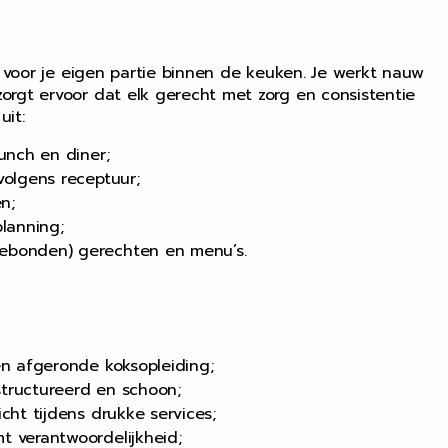
k voor je eigen partie binnen de keuken. Je werkt nauw
rgt ervoor dat elk gerecht met zorg en consistentie
it:
unch en diner;
volgens receptuur;
n;
lanning;
ebonden) gerechten en menu’s.
en afgeronde koksopleiding;
tructureerd en schoon;
cht tijdens drukke services;
t verantwoordelijkheid;